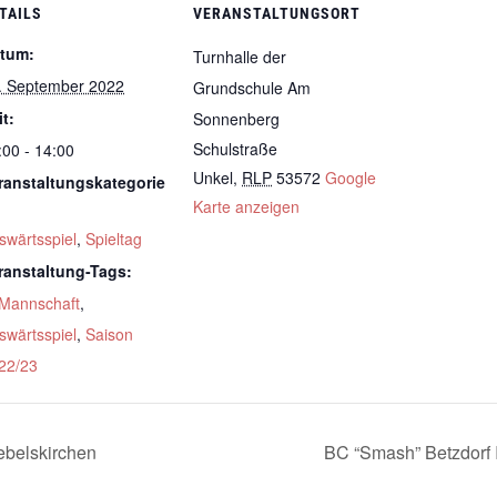
TAILS
VERANSTALTUNGSORT
tum:
Turnhalle der
. September 2022
Grundschule Am
it:
Sonnenberg
Schulstraße
:00 - 14:00
Unkel
,
RLP
53572
Google
ranstaltungskategorie
Karte anzeigen
swärtsspiel
,
Spieltag
ranstaltung-Tags:
 Mannschaft
,
swärtsspiel
,
Saison
22/23
belskirchen
BC “Smash” Betzdorf 