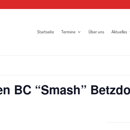
Startseite
Termine
Über uns
Aktuelles
en BC “Smash” Betzdor