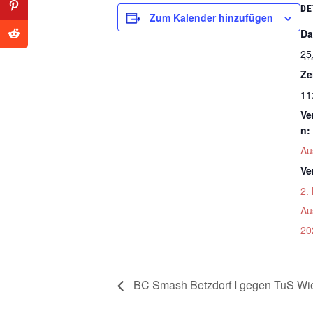
DE
Zum Kalender hinzufügen
Da
25
Ze
11
Ve
n:
Au
Ve
2.
Au
20
BC Smash Betzdorf I gegen TuS Wie