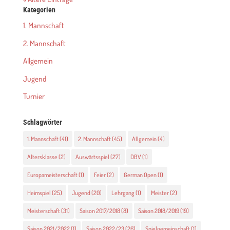
Kategorien
1. Mannschaft
2. Mannschaft
Allgemein
Jugend
Turnier
Schlagwörter
1. Mannschaft
(41)
2. Mannschaft
(45)
Allgemein
(4)
Altersklasse
(2)
Auswärtsspiel
(27)
DBV
(1)
Europameisterschaft
(1)
Feier
(2)
German Open
(1)
Heimspiel
(25)
Jugend
(20)
Lehrgang
(1)
Meister
(2)
Meisterschaft
(31)
Saison 2017/2018
(8)
Saison 2018/2019
(19)
Saison 2021/2022
(1)
Saison 2022/23
(26)
Spielgemeinschaft
(1)