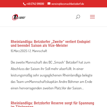
+49 2742 911699
verein@bcsmashbetzdorf.de
Rheinlandliga: Betzdorfer „Zweite“ verliert Endspiel
und beendet Saison als Vize-Meister
15.März.2025
|
2. Mannschaft
Die zweite Mannschaft des BC „Smash“ Betzdorf hat zum
Abschluss der Saison ihr Soll mehr alserfüllt. In einer
leistungsmäßig sehr ausgeglichenen Rheinlandliga belegte
das Team umMannschaftskapitän Andre Böhmer am Ende
einen hervorragenden zweiten Platz.Vor der Saison...
Rheinlandliga: Betzdorfer Reserve sorgt für Spannung
im Titelrennen