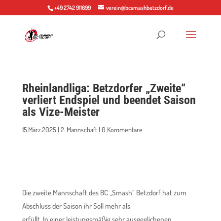
+49 2742 911699
verein@bcsmashbetzdorf.de
Rheinlandliga: Betzdorfer „Zweite“
verliert Endspiel und beendet Saison
als Vize-Meister
15.März.2025
|
2. Mannschaft
|
0 Kommentare
Die zweite Mannschaft des BC „Smash“ Betzdorf hat zum
Abschluss der Saison ihr Soll mehr als
erfüllt. In einer leistungsmäßig sehr ausgeglichenen