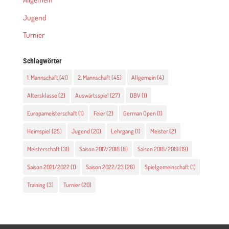
Jugend
Turnier
Schlagwörter
1. Mannschaft
(41)
2. Mannschaft
(45)
Allgemein
(4)
Altersklasse
(2)
Auswärtsspiel
(27)
DBV
(1)
Europameisterschaft
(1)
Feier
(2)
German Open
(1)
Heimspiel
(25)
Jugend
(20)
Lehrgang
(1)
Meister
(2)
Meisterschaft
(31)
Saison 2017/2018
(8)
Saison 2018/2019
(19)
Saison 2021/2022
(1)
Saison 2022/23
(26)
Spielgemeinschaft
(1)
Training
(3)
Turnier
(20)