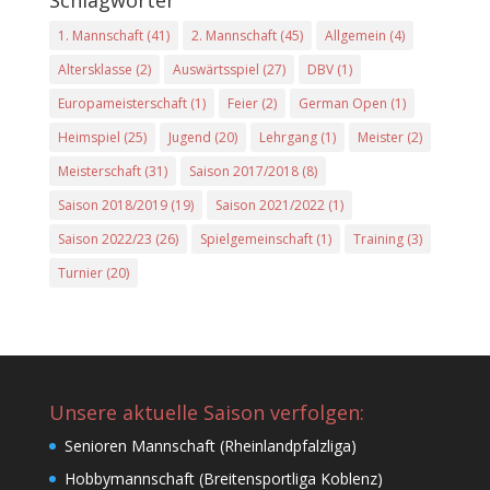
Schlagwörter
1. Mannschaft
(41)
2. Mannschaft
(45)
Allgemein
(4)
Altersklasse
(2)
Auswärtsspiel
(27)
DBV
(1)
Europameisterschaft
(1)
Feier
(2)
German Open
(1)
Heimspiel
(25)
Jugend
(20)
Lehrgang
(1)
Meister
(2)
Meisterschaft
(31)
Saison 2017/2018
(8)
Saison 2018/2019
(19)
Saison 2021/2022
(1)
Saison 2022/23
(26)
Spielgemeinschaft
(1)
Training
(3)
Turnier
(20)
Unsere aktuelle Saison verfolgen:
Senioren Mannschaft (Rheinlandpfalzliga)
Hobbymannschaft (Breitensportliga Koblenz)