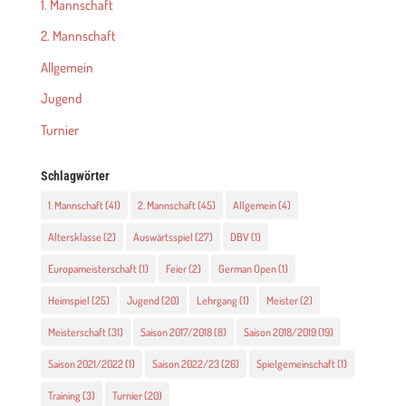
1. Mannschaft
2. Mannschaft
Allgemein
Jugend
Turnier
Schlagwörter
1. Mannschaft
(41)
2. Mannschaft
(45)
Allgemein
(4)
Altersklasse
(2)
Auswärtsspiel
(27)
DBV
(1)
Europameisterschaft
(1)
Feier
(2)
German Open
(1)
Heimspiel
(25)
Jugend
(20)
Lehrgang
(1)
Meister
(2)
Meisterschaft
(31)
Saison 2017/2018
(8)
Saison 2018/2019
(19)
Saison 2021/2022
(1)
Saison 2022/23
(26)
Spielgemeinschaft
(1)
Training
(3)
Turnier
(20)