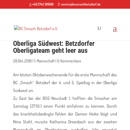
+49 2742 911699
verein@bcsmashbetzdorf.de
Oberliga Südwest: Betzdorfer
Oberligateam geht leer aus
28.Okt..2018
|
1. Mannschaft
|
0 Kommentare
Am letzten Oktoberwochenende für die erste Mannschaft des
BC „Smash“ Betzdorf der 4. und 5. Spieltag in der Oberliga
Südwest an.
Zu Gast bei der BSG Neustadt 1, hofften die Smasher am
Samstag (27.10.) einen Punkt einfahren zu können. Durch
das krankheitsbedingte Fehlen der Damen Heike Voigt und
Nina Stahl, musste Katharina Dreesbach aus der zweiten
Mannschaft im Oberligateam aushelfen. Wie erwartet