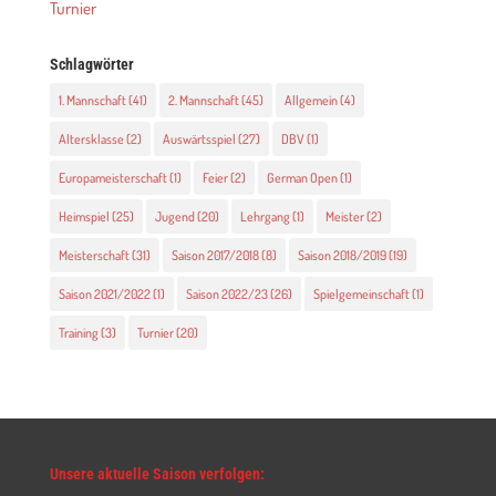
Turnier
Schlagwörter
1. Mannschaft
(41)
2. Mannschaft
(45)
Allgemein
(4)
Altersklasse
(2)
Auswärtsspiel
(27)
DBV
(1)
Europameisterschaft
(1)
Feier
(2)
German Open
(1)
Heimspiel
(25)
Jugend
(20)
Lehrgang
(1)
Meister
(2)
Meisterschaft
(31)
Saison 2017/2018
(8)
Saison 2018/2019
(19)
Saison 2021/2022
(1)
Saison 2022/23
(26)
Spielgemeinschaft
(1)
Training
(3)
Turnier
(20)
Unsere aktuelle Saison verfolgen: