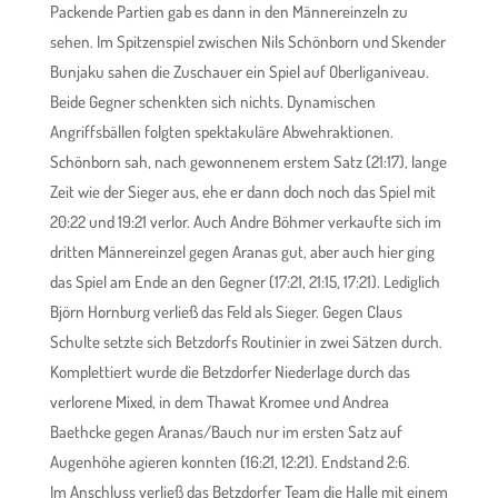
Packende Partien gab es dann in den Männereinzeln zu
sehen. Im Spitzenspiel zwischen Nils Schönborn und Skender
Bunjaku sahen die Zuschauer ein Spiel auf Oberliganiveau.
Beide Gegner schenkten sich nichts. Dynamischen
Angriffsbällen folgten spektakuläre Abwehraktionen.
Schönborn sah, nach gewonnenem erstem Satz (21:17), lange
Zeit wie der Sieger aus, ehe er dann doch noch das Spiel mit
20:22 und 19:21 verlor. Auch Andre Böhmer verkaufte sich im
dritten Männereinzel gegen Aranas gut, aber auch hier ging
das Spiel am Ende an den Gegner (17:21, 21:15, 17:21). Lediglich
Björn Hornburg verließ das Feld als Sieger. Gegen Claus
Schulte setzte sich Betzdorfs Routinier in zwei Sätzen durch.
Komplettiert wurde die Betzdorfer Niederlage durch das
verlorene Mixed, in dem Thawat Kromee und Andrea
Baethcke gegen Aranas/Bauch nur im ersten Satz auf
Augenhöhe agieren konnten (16:21, 12:21). Endstand 2:6.
Im Anschluss verließ das Betzdorfer Team die Halle mit einem