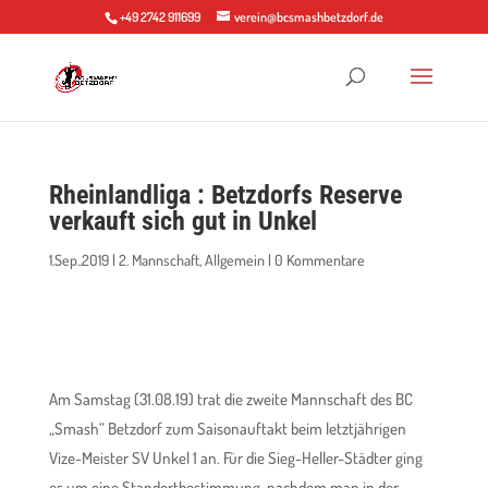
+49 2742 911699
verein@bcsmashbetzdorf.de
Rheinlandliga : Betzdorfs Reserve
verkauft sich gut in Unkel
1.Sep..2019
|
2. Mannschaft
,
Allgemein
|
0 Kommentare
Am Samstag (31.08.19) trat die zweite Mannschaft des BC
„Smash“ Betzdorf zum Saisonauftakt beim letztjährigen
Vize-Meister SV Unkel 1 an. Für die Sieg-Heller-Städter ging
es um eine Standortbestimmung, nachdem man in der