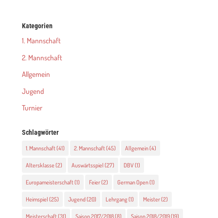
Kategorien
1. Mannschaft
2. Mannschaft
Allgemein
Jugend
Turnier
Schlagwörter
1. Mannschaft
(41)
2. Mannschaft
(45)
Allgemein
(4)
Altersklasse
(2)
Auswärtsspiel
(27)
DBV
(1)
Europameisterschaft
(1)
Feier
(2)
German Open
(1)
Heimspiel
(25)
Jugend
(20)
Lehrgang
(1)
Meister
(2)
Meisterschaft
(31)
Saison 2017/2018
(8)
Saison 2018/2019
(19)