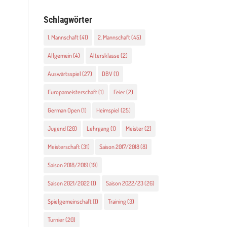
Schlagwörter
1. Mannschaft
(41)
2. Mannschaft
(45)
Allgemein
(4)
Altersklasse
(2)
Auswärtsspiel
(27)
DBV
(1)
Europameisterschaft
(1)
Feier
(2)
German Open
(1)
Heimspiel
(25)
Jugend
(20)
Lehrgang
(1)
Meister
(2)
Meisterschaft
(31)
Saison 2017/2018
(8)
Saison 2018/2019
(19)
Saison 2021/2022
(1)
Saison 2022/23
(26)
Spielgemeinschaft
(1)
Training
(3)
Turnier
(20)