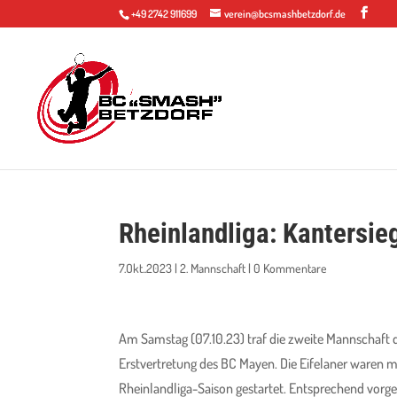
+49 2742 911699
verein@bcsmashbetzdorf.de
Rheinlandliga: Kantersie
7.Okt..2023
|
2. Mannschaft
|
0 Kommentare
Am Samstag (07.10.23) traf die zweite Mannschaft 
Erstvertretung des BC Mayen. Die Eifelaner waren mi
Rheinlandliga-Saison gestartet. Entsprechend vorg