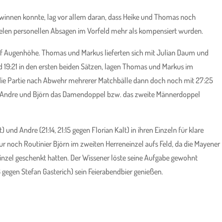
winnen konnte, lag vor allem daran, dass Heike und Thomas noch
vielen personellen Absagen im Vorfeld mehr als kompensiert wurden.
 auf Augenhöhe. Thomas und Markus lieferten sich mit Julian Daum und
d 19:21 in den ersten beiden Sätzen, lagen Thomas und Markus im
 die Partie nach Abwehr mehrerer Matchbälle dann doch noch mit 27:25
e Andre und Björn das Damendoppel bzw. das zweite Männerdoppel
) und Andre (21:14, 21:15 gegen Florian Kalt) in ihren Einzeln für klare
r noch Routinier Björn im zweiten Herreneinzel aufs Feld, da die Mayener
nzel geschenkt hatten. Der Wissener löste seine Aufgabe gewohnt
8 gegen Stefan Gasterich) sein Feierabendbier genießen.