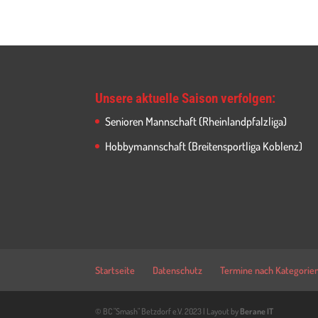
Unsere aktuelle Saison verfolgen:
Senioren Mannschaft (Rheinlandpfalzliga)
Hobbymannschaft (Breitensportliga Koblenz)
Startseite
Datenschutz
Termine nach Kategorie
© BC "Smash" Betzdorf e.V. 2023 | Layout by
Berane IT