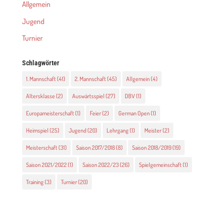
Allgemein
Jugend
Turnier
Schlagwörter
1. Mannschaft
(41)
2. Mannschaft
(45)
Allgemein
(4)
Altersklasse
(2)
Auswärtsspiel
(27)
DBV
(1)
Europameisterschaft
(1)
Feier
(2)
German Open
(1)
Heimspiel
(25)
Jugend
(20)
Lehrgang
(1)
Meister
(2)
Meisterschaft
(31)
Saison 2017/2018
(8)
Saison 2018/2019
(19)
Saison 2021/2022
(1)
Saison 2022/23
(26)
Spielgemeinschaft
(1)
Training
(3)
Turnier
(20)