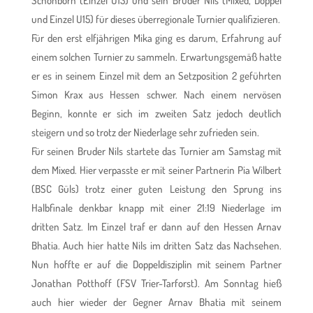
Schönborn (Einzel U13) und sein Bruder Nils (Mixed, Doppel
und Einzel U15) für dieses überregionale Turnier qualifizieren.
Für den erst elfjährigen Mika ging es darum, Erfahrung auf
einem solchen Turnier zu sammeln. Erwartungsgemäß hatte
er es in seinem Einzel mit dem an Setzposition 2 geführten
Simon Krax aus Hessen schwer. Nach einem nervösen
Beginn, konnte er sich im zweiten Satz jedoch deutlich
steigern und so trotz der Niederlage sehr zufrieden sein.
Für seinen Bruder Nils startete das Turnier am Samstag mit
dem Mixed. Hier verpasste er mit seiner Partnerin Pia Wilbert
(BSC Güls) trotz einer guten Leistung den Sprung ins
Halbfinale denkbar knapp mit einer 21:19 Niederlage im
dritten Satz. Im Einzel traf er dann auf den Hessen Arnav
Bhatia. Auch hier hatte Nils im dritten Satz das Nachsehen.
Nun hoffte er auf die Doppeldisziplin mit seinem Partner
Jonathan Potthoff (FSV Trier-Tarforst). Am Sonntag hieß
auch hier wieder der Gegner Arnav Bhatia mit seinem