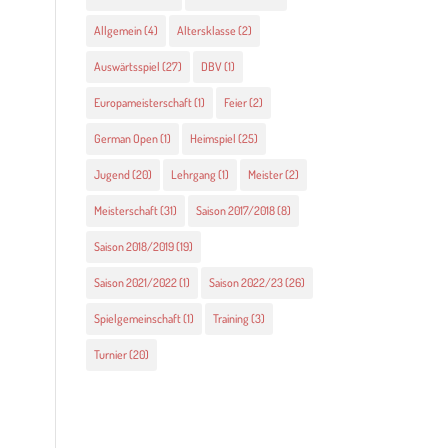
Allgemein
(4)
Altersklasse
(2)
Auswärtsspiel
(27)
DBV
(1)
Europameisterschaft
(1)
Feier
(2)
German Open
(1)
Heimspiel
(25)
Jugend
(20)
Lehrgang
(1)
Meister
(2)
Meisterschaft
(31)
Saison 2017/2018
(8)
Saison 2018/2019
(19)
Saison 2021/2022
(1)
Saison 2022/23
(26)
Spielgemeinschaft
(1)
Training
(3)
Turnier
(20)