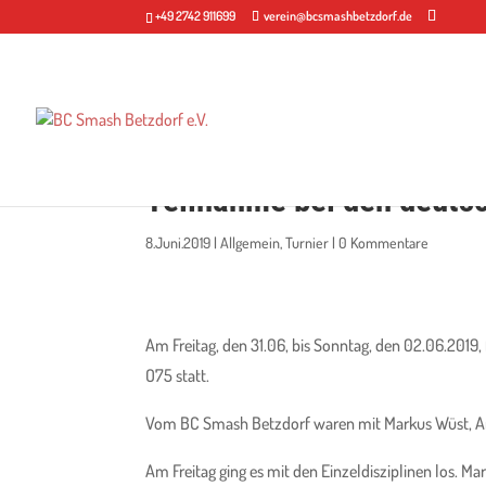
+49 2742 911699
verein@bcsmashbetzdorf.de
Teilnahme bei den deuts
8.Juni.2019
|
Allgemein
,
Turnier
|
0 Kommentare
Am Freitag, den 31.06, bis Sonntag, den 02.06.2019,
O75 statt.
Vom BC Smash Betzdorf waren mit Markus Wüst, And
Am Freitag ging es mit den Einzeldisziplinen los. Ma