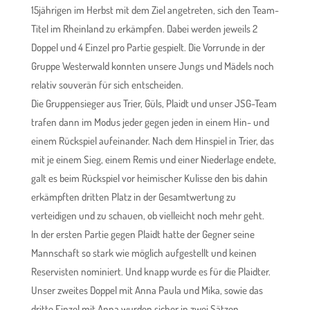
15jährigen im Herbst mit dem Ziel angetreten, sich den Team-
Titel im Rheinland zu erkämpfen. Dabei werden jeweils 2
Doppel und 4 Einzel pro Partie gespielt. Die Vorrunde in der
Gruppe Westerwald konnten unsere Jungs und Mädels noch
relativ souverän für sich entscheiden.
Die Gruppensieger aus Trier, Güls, Plaidt und unser JSG-Team
trafen dann im Modus jeder gegen jeden in einem Hin- und
einem Rückspiel aufeinander. Nach dem Hinspiel in Trier, das
mit je einem Sieg, einem Remis und einer Niederlage endete,
galt es beim Rückspiel vor heimischer Kulisse den bis dahin
erkämpften dritten Platz in der Gesamtwertung zu
verteidigen und zu schauen, ob vielleicht noch mehr geht.
In der ersten Partie gegen Plaidt hatte der Gegner seine
Mannschaft so stark wie möglich aufgestellt und keinen
Reservisten nominiert. Und knapp wurde es für die Plaidter.
Unser zweites Doppel mit Anna Paula und Mika, sowie das
dritte Einzel mit Anna wurden sicher in zwei Sätzen